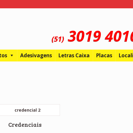
3019 40
(51)
tos
Adesivagens
Letras Caixa
Placas
Local
s
Credenciais