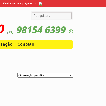
Curta nossa página no
10
98154 6399
(51)
ização
Contato