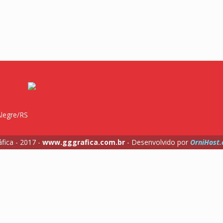
Alegre/RS
fica - 2017 -
www.gggrafica.com.br
- Desenvolvido por
OrniHost.