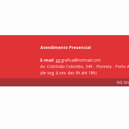
Atendimento Presencial
E-mail:
gg.grafica@hotmail.com
Av. Cristóvão Colombo, 349 - Floresta - Porto 
(de seg. à sex. das 9h até 18h)
GG Grá