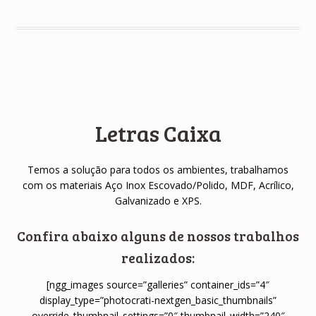
Letras Caixa
Temos a solução para todos os ambientes, trabalhamos
com os materiais Aço Inox Escovado/Polido, MDF, Acrílico,
Galvanizado e XPS.
Confira abaixo alguns de nossos trabalhos
realizados:
[ngg_images source=”galleries” container_ids=”4″
display_type=”photocrati-nextgen_basic_thumbnails”
override_thumbnail_settings=”0″ thumbnail_width=”240″