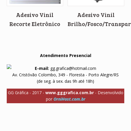
Adesivo Vinil
Adesivo Vinil
Recorte Eletrônico
Brilho/Fosco/Transpar
Atendimento Presencial
E-mail:
gg.grafica@hotmail.com
Av. Cristóvão Colombo, 349 - Floresta - Porto Alegre/RS
(de seg. à sex. das 9h até 18h)
GG Gráfica - 2017 -
www.gggrafica.com.br
- Desenvolvido
por
OrniHost.com.br