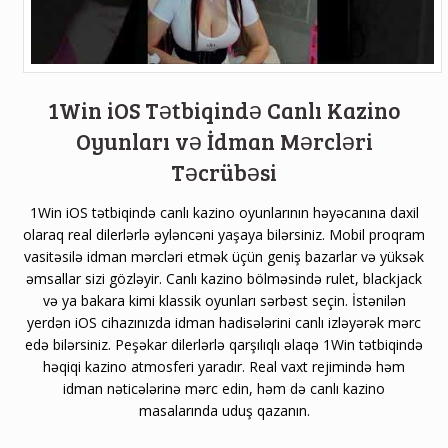
1Win iOS Tətbiqində Canlı Kazino
Oyunları və İdman Mərcləri
Təcrübəsi
1Win iOS tətbiqində canlı kazino oyunlarının həyəcanına daxil
olaraq real dilerlərlə əyləncəni yaşaya bilərsiniz. Mobil proqram
vasitəsilə idman mərcləri etmək üçün geniş bazarlar və yüksək
əmsallar sizi gözləyir. Canlı kazino bölməsində rulet, blackjack
və ya bakara kimi klassik oyunları sərbəst seçin. İstənilən
yerdən iOS cihazınızda idman hadisələrini canlı izləyərək mərc
edə bilərsiniz. Peşəkar dilerlərlə qarşılıqlı əlaqə 1Win tətbiqində
həqiqi kazino atmosferi yaradır. Real vaxt rejimində həm
idman nəticələrinə mərc edin, həm də canlı kazino
masalarında uduş qazanın.