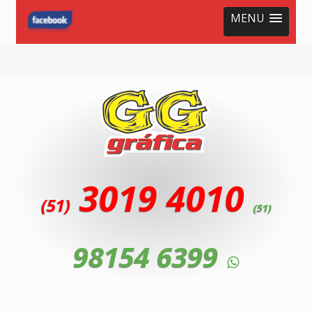
MENU
3019 4010
(51)
(51)
98154 6399