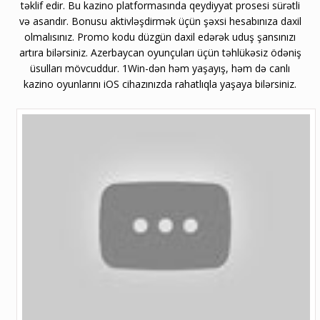
təklif edir. Bu kazino platformasında qeydiyyat prosesi sürətli
və asandır. Bonusu aktivləşdirmək üçün şəxsi hesabınıza daxil
olmalısınız. Promo kodu düzgün daxil edərək uduş şansınızı
artıra bilərsiniz. Azerbaycan oyunçuları üçün təhlükəsiz ödəniş
üsulları mövcuddur. 1Win-dən həm yaşayış, həm də canlı
kazino oyunlarını iOS cihazınızda rahatlıqla yaşaya bilərsiniz.