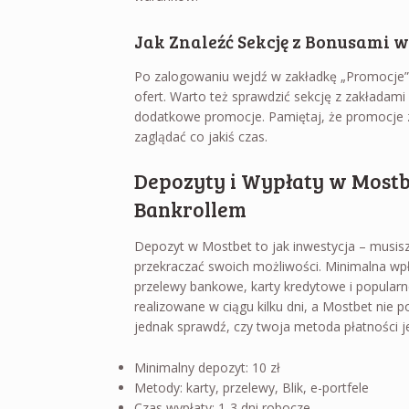
Jak Znaleźć Sekcję z Bonusami 
Po zalogowaniu wejdź w zakładkę „Promocje” l
ofert. Warto też sprawdzić sekcję z zakładami
dodatkowe promocje. Pamiętaj, że promocje zm
zaglądać co jakiś czas.
Depozyty i Wypłaty w Mostb
Bankrollem
Depozyt w Mostbet to jak inwestycja – musisz 
przekraczać swoich możliwości. Minimalna wpł
przelewy bankowe, karty kredytowe i popularne
realizowane w ciągu kilku dni, a Mostbet nie 
jednak sprawdź, czy twoja metoda płatności j
Minimalny depozyt: 10 zł
Metody: karty, przelewy, Blik, e-portfele
Czas wypłaty: 1-3 dni robocze