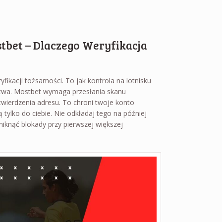
tbet – Dlaczego Weryfikacja
yfikacji tożsamości. To jak kontrola na lotnisku
stwa. Mostbet wymaga przesłania skanu
wierdzenia adresu. To chroni twoje konto
ą tylko do ciebie. Nie odkładaj tego na później
 uniknąć blokady przy pierwszej większej