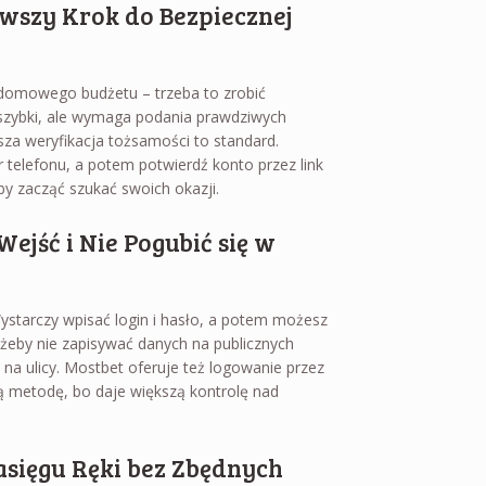
rwszy Krok do Bezpiecznej
 domowego budżetu – trzeba to zrobić
i szybki, ale wymaga podania prawdziwych
jsza weryfikacja tożsamości to standard.
r telefonu, a potem potwierdź konto przez link
y zacząć szukać swoich okazji.
ejść i Nie Pogubić się w
Wystarczy wpisać login i hasło, a potem możesz
 żeby nie zapisywać danych na publicznych
 na ulicy. Mostbet oferuje też logowanie przez
ą metodę, bo daje większą kontrolę nad
asięgu Ręki bez Zbędnych