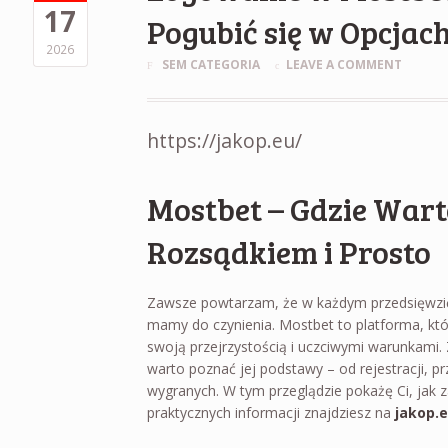
17
Pogubić się w Opcjac
2026
SEM CATEGORIA
LEAVE A COMMENT
https://jakop.eu/
Mostbet – Gdzie Wart
Rozsądkiem i Prosto
Zawsze powtarzam, że w każdym przedsięwzięc
mamy do czynienia. Mostbet to platforma, któ
swoją przejrzystością i uczciwymi warunkami.
warto poznać jej podstawy – od rejestracji, p
wygranych. W tym przeglądzie pokażę Ci, jak 
praktycznych informacji znajdziesz na
jakop.