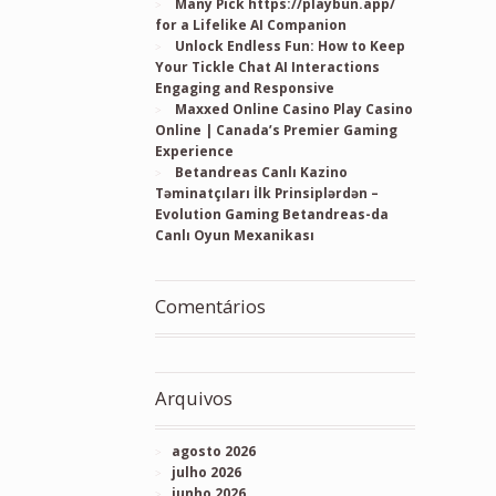
Many Pick https://playbun.app/
for a Lifelike AI Companion
Unlock Endless Fun: How to Keep
Your Tickle Chat AI Interactions
Engaging and Responsive
Maxxed Online Casino Play Casino
Online | Canada’s Premier Gaming
Experience
Betandreas Canlı Kazino
Təminatçıları İlk Prinsiplərdən –
Evolution Gaming Betandreas-da
Canlı Oyun Mexanikası
Comentários
Arquivos
agosto 2026
julho 2026
junho 2026