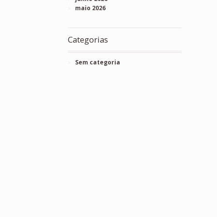
maio 2026
Categorias
Sem categoria