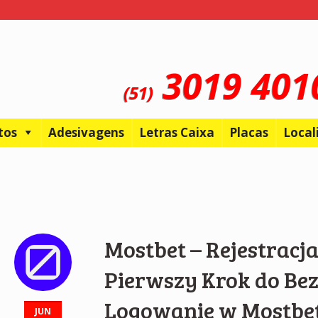
3019 40
(51)
tos
Adesivagens
Letras Caixa
Placas
Local
Mostbet – Rejestracj
Pierwszy Krok do Bez
Logowanie w Mostbet 
JUN