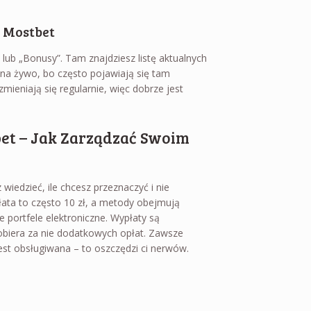
w Mostbet
ub „Bonusy”. Tam znajdziesz listę aktualnych
 na żywo, bo często pojawiają się tam
ieniają się regularnie, więc dobrze jest
et – Jak Zarządzać Swoim
wiedzieć, ile chcesz przeznaczyć i nie
ata to często 10 zł, a metody obejmują
 portfele elektroniczne. Wypłaty są
pobiera za nie dodatkowych opłat. Zawsze
est obsługiwana – to oszczędzi ci nerwów.