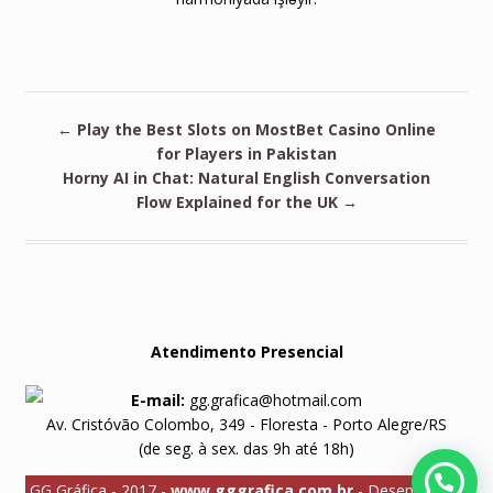
←
Play the Best Slots on MostBet Casino Online
for Players in Pakistan
Horny AI in Chat: Natural English Conversation
Flow Explained for the UK
→
Atendimento Presencial
E-mail:
gg.grafica@hotmail.com
Av. Cristóvão Colombo, 349 - Floresta - Porto Alegre/RS
(de seg. à sex. das 9h até 18h)
GG Gráfica - 2017 -
www.gggrafica.com.br
- Desenvolvido