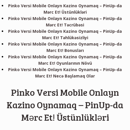
Pinko Versi Mobile Onlayn Kazino Oynamaq – PinUp-da
Mərc Et! Üstünlükləri
Pinko Versi Mobile Onlayn Kazino Oynamaq – PinUp-da
Mərc Et! Təcrübəsi
Pinko Versi Mobile Onlayn Kazino Oynamaq – PinUp-da
Mərc Et! Təhlükəsizliyi
Pinko Versi Mobile Onlayn Kazino Oynamaq – PinUp-da
Mərc Et! Bonusları
Pinko Versi Mobile Onlayn Kazino Oynamaq – PinUp-da
Mərc Et! Oyunlarının Növü
Pinko Versi Mobile Onlayn Kazino Oynamaq – PinUp-da
Mərc Et! Necə Başlamaq Olar
Pinko Versi Mobile Onlayn
Kazino Oynamaq – PinUp-da
Mərc Et! Üstünlükləri