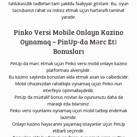
təhlükəsizlik tədbirləri tam şəkildə fəaliyyət göstərir. Bu, oyun
təcrübənizi rahat və risksiz etmək üçün hərtərəfli təminat
yaradır.
Pinko Versi Mobile Onlayn Kazino
Oynamaq – PinUp-da Mərc Et!
Bonusları
PinUp-da mərc etmək üçün Pinko versi mobil onlayn kazino
platforması əlverişlidir.
Bu kazino saytında bonusları əldə etmək asan və cəlbedicidir.
Mobil cihazınızdan rahatlıqla oynamaq üçün Pinko-nun
interfeysi optimallaşdırılıb.
PinUp-da müxtəlif bonus növləri ilə oyununuzu daha da
maraqlı edə bilərsiniz.
Pinko versi oyunlarını oynamaq üçün mobil tətbiqi endirmək
lazımdır.
Onlayn kazino həyəcanını yaşamaq istəyənlər üçün PinUp
etibarlı seçimdir.