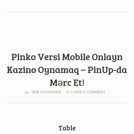
Pinko Versi Mobile Onlayn
Kazino Oynamaq – PinUp-da
Mərc Et!
SEM CATEGORIA
LEAVE A COMMENT
Table